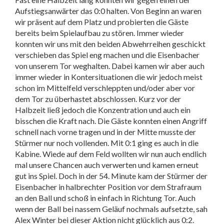
Aufstiegsanwärter das 0:0 halten. Von Beginn an waren
wir präsent auf dem Platz und probierten die Gäste
bereits beim Spielaufbau zu stören. Immer wieder
konnten wir uns mit den beiden Abwehrreihen geschickt
verschieben das Spiel eng machen und die Eisenbacher
von unserem Tor weghalten. Dabei kamen wir aber auch
immer wieder in Kontersituationen die wir jedoch meist
schon im Mittelfeld verschleppten und/oder aber vor
dem Tor zu überhastet abschlossen. Kurz vor der
Halbzeit ließ jedoch die Konzentration und auch ein
bisschen die Kraft nach. Die Gäste konnten einen Angriff
schnell nach vorne tragen und in der Mitte musste der
Stürmer nur noch vollenden. Mit 0:1 ging es auch in die
Kabine. Wiede auf dem Feld wollten wir nun auch endlich
mal unsere Chancen auch verwerten und kamen erneut
gut ins Spiel. Doch in der 54. Minute kam der Stürmer der
Eisenbacher in halbrechter Position vor dem Strafraum
an den Ball und schoß in einfach in Richtung Tor. Auch
wenn der Ball bei nassem Geläuf nochmals aufsetzte, sah
Alex Winter bei dieser Aktion nicht glücklich aus 0:2.