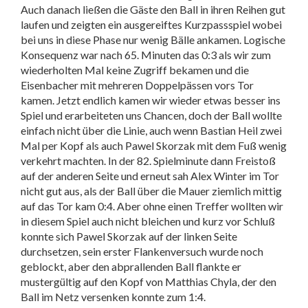
Auch danach ließen die Gäste den Ball in ihren Reihen gut
laufen und zeigten ein ausgereiftes Kurzpassspiel wobei
bei uns in diese Phase nur wenig Bälle ankamen. Logische
Konsequenz war nach 65. Minuten das 0:3 als wir zum
wiederholten Mal keine Zugriff bekamen und die
Eisenbacher mit mehreren Doppelpässen vors Tor
kamen. Jetzt endlich kamen wir wieder etwas besser ins
Spiel und erarbeiteten uns Chancen, doch der Ball wollte
einfach nicht über die Linie, auch wenn Bastian Heil zwei
Mal per Kopf als auch Pawel Skorzak mit dem Fuß wenig
verkehrt machten. In der 82. Spielminute dann Freistoß
auf der anderen Seite und erneut sah Alex Winter im Tor
nicht gut aus, als der Ball über die Mauer ziemlich mittig
auf das Tor kam 0:4. Aber ohne einen Treffer wollten wir
in diesem Spiel auch nicht bleichen und kurz vor Schluß
konnte sich Pawel Skorzak auf der linken Seite
durchsetzen, sein erster Flankenversuch wurde noch
geblockt, aber den abprallenden Ball flankte er
mustergültig auf den Kopf von Matthias Chyla, der den
Ball im Netz versenken konnte zum 1:4.