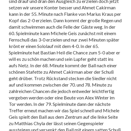
sind drauf und dran den Ausgleich zu erzielen doch jetzt
setzen wir unsere Konter besser und Ahmet Cakirman
kann in der 55. Minute nach Flanke von Marius Kraus per
Kopf das 2-0 erzielen. Dann kommt der große Regen und
damit schwimmen auch die Felle der Gäste weg. In der
60. Spielminute kann Michele Geis zunächst mit einem
Fernschuß das 3-0 erzielen und nur zwei Minuten später
krönt er einen Sololauf mit dem 4-0. In der 65.
Spielminute hat Bastian Heil die Chance zum 5-0 aber er
will es zu schön machen und sein Lupfer geht statt ins
aufs Netz. In der 68. Minute kommt der Ball nach einer
schönen Stafette zu Ahmet Cakirman aber der Schuß
geht drüber. Trotz Rückstand stecken die Siedler nicht
auf und kommen zwischen der 70. und 78. Minute zu
zahlreichen Chancen die jedoch entweder leichtfertig
vergeben werden oder eine Beute von Alex Winter im
Tor werden. In der 79. Spielminute dann der nächste
Treffer erneut machen wir das Spiel schnell und Michele
Geis spielt den Ball aus dem Zentrum auf die linke Seite
zu Matthias Chyla der lässt seinen Gegenspieler
aussteigen und versenkt den Ball mit einem satten Schuß.